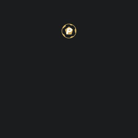
Inicio
Casino
Deportes
En Vivo
Revisar Apuesta